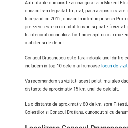
Autoritatile comuniste au inaugurat aici Muzeul Etnogr
conacul s-a degradat treptat, pana a ajuns in stare d
Incepand cu 2012, conacul a intrat in posesia Protoi
preezent este in circuitul turistic si poate fi vizitat 
In interiorul conacului a fost amenajat un mic muze
mobilier si de decor.
Conacul Druganescu este fara indoiala unul dintre c
includem in top 10 cele mai frumoase
locuri de vizi
Va recomandam sa vizitati acest palat, mai ales daca
distanta de aproximativ 15 km, unul de celalalt.
La o distanta de aproximativ 80 de km, spre Pitesti,
Golestilor si Conacul Bratianu, cunoscut si cu denumi