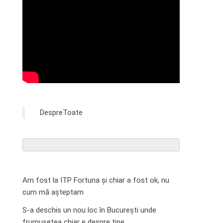
DespreToate
Am fost la ITP Fortuna și chiar a fost ok, nu
cum mă așteptam
S-a deschis un nou loc în București unde
frumusețea chiar e despre tine