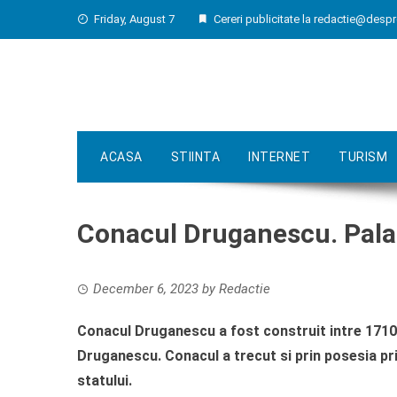
Skip
Friday, August 7
Cereri publicitate la
redactie@despr
to
content
ACASA
STIINTA
INTERNET
TURISM
Conacul Druganescu. Palat
December 6, 2023
by
Redactie
Conacul Druganescu a fost construit intre 1710 s
Druganescu. Conacul a trecut si prin posesia pri
statului.