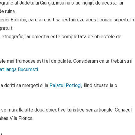
afic al Judetului Giurgiu, insa nu s-au ingrijit de acesta, iar
e ruina.
eriei Bolintin, care a reusit sa restaureze acest conac superb. In
gratuit.
u etnografic, iar colectia este completata de obiectele de
ele mai frumoase astfel de palate. Consideram ca ar trebui sa il
tat langa Bucuresti
.
 doriti sa mergeti si la
Palatul Potlogi
, fiind situate la o
 se mai afla alte doua obiective turistice senzationale, Conacul
rea Vila Florica.