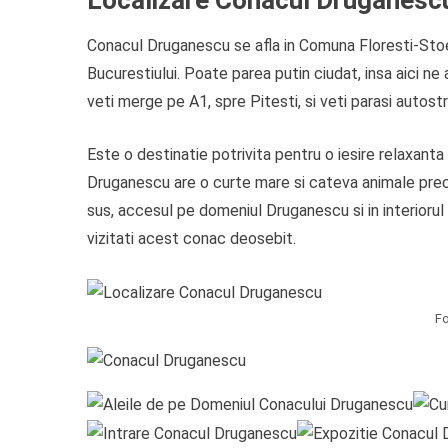
Localizare Conacul Druganesc
Conacul Druganescu se afla in Comuna Floresti-Stoen
Bucurestiului. Poate parea putin ciudat, insa aici n
veti merge pe A1, spre Pitesti, si veti parasi autostr
Este o destinatie potrivita pentru o iesire relaxanta
Druganescu are o curte mare si cateva animale precu
sus, accesul pe domeniul Druganescu si in interiorul 
vizitati acest conac deosebit.
Fo