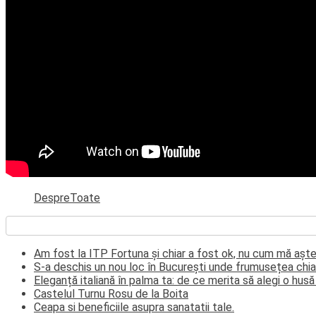
DespreToate
Am fost la ITP Fortuna și chiar a fost ok, nu cum mă aș
S-a deschis un nou loc în București unde frumusețea chia
Eleganță italiană în palma ta: de ce merita să alegi o hus
Castelul Turnu Rosu de la Boita
Ceapa si beneficiile asupra sanatatii tale.