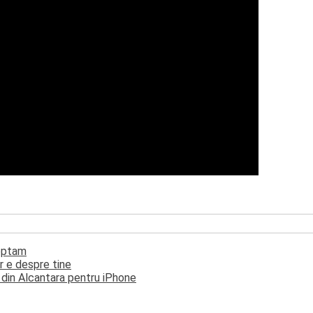
teptam
r e despre tine
ă din Alcantara pentru iPhone