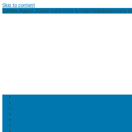
Skip to content
Sunday, August 2
Cereri publicitate la
redactie@despretoate.
Acasa
Stiinta
Internet
Turism
Cultural
Sanatate
Social