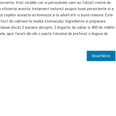
ecventa. Atat studiile cat si persoanele care au folosit crema de
eficienta acestui tratament natursit asupra tusei persistente si a
zul copiilor aceasta actioneaza si la adulti intr-o buna masura. Este
fect de calmare la nivelul stomacului. Ingrediente si preparare
buie decat 2 banane decojite, 2 lingurite de zahar si 400 de mililitri
nele, apoi faceti din ele o pasta folosind de preferat o lingura de
Read More