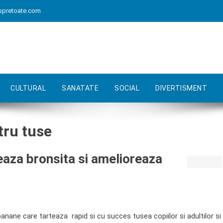
spretoate.com
CULTURAL
SANATATE
SOCIAL
DIVERTISMENT
tru tuse
aza bronsita si amelioreaza
nane care tarteaza rapid si cu succes tusea copiilor si adultilor si