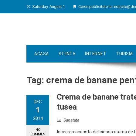
Skip
Saturday, August 1
Cereri publicitate la
redactie@de
to
content
ACASA
STIINTA
INTERNET
TURISM
Tag:
crema de banane pen
Crema de banane trate
DEC
tusea
1
2014
Sanatate
NO
Incearca aceasta delicioasa crema de ba
COMMEN