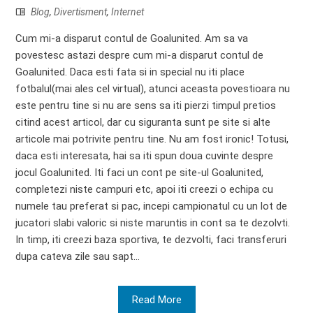
Blog
,
Divertisment
,
Internet
Cum mi-a disparut contul de Goalunited. Am sa va
povestesc astazi despre cum mi-a disparut contul de
Goalunited. Daca esti fata si in special nu iti place
fotbalul(mai ales cel virtual), atunci aceasta povestioara nu
este pentru tine si nu are sens sa iti pierzi timpul pretios
citind acest articol, dar cu siguranta sunt pe site si alte
articole mai potrivite pentru tine. Nu am fost ironic! Totusi,
daca esti interesata, hai sa iti spun doua cuvinte despre
jocul Goalunited. Iti faci un cont pe site-ul Goalunited,
completezi niste campuri etc, apoi iti creezi o echipa cu
numele tau preferat si pac, incepi campionatul cu un lot de
jucatori slabi valoric si niste maruntis in cont sa te dezolvti.
In timp, iti creezi baza sportiva, te dezvolti, faci transferuri
dupa cateva zile sau sapt...
Read More