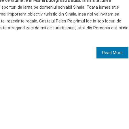
ee de drumetie in Muntii Bucegi sau Baiului. Iarna statiunea
e sporturi de iarna pe domeniul schiabil Sinaia. Toata lumea stie
mai important obiectiv turistic din Sinaia, insa noi va invitam sa
tei resedinte regale. Castelul Peles Pe primul loc in top locuri de
esta atragand zeci de mii de turisti anual, atat din Romania cat si din
Read More