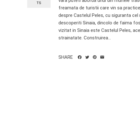
vara puteti aborda unul din multele tras
TS
freamata de turistii care vin sa practic
despre Castelul Peles, cu siguranta cel 
descoperiti Sinaia, dincolo de faima fos
vizitat in Sinaia este Castelul Peles, ac
strainatate. Construirea...
SHARE