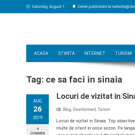
Skip
Saturday, August 1
Cereri publicitate la
redactie@de
to
content
ACASA
STIINTA
INTERNET
TURISM
Tag:
ce sa faci in sinaia
Locuri de vizitat in Sin
AUG
26
Blog
,
Divertisment
,
Turism
2019
Locuri de vizitat in Sinaia. Top obiectiv
multe de oferit in orice sezon. Pe langa 
4
COMMEN