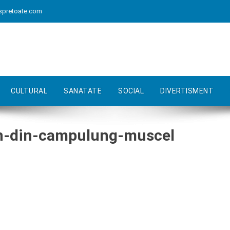
spretoate.com
CULTURAL
SANATATE
SOCIAL
DIVERTISMENT
n-din-campulung-muscel