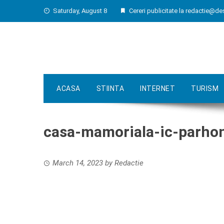
Skip
Saturday, August 8
Cereri publicitate la
redactie@de
to
content
ACASA
STIINTA
INTERNET
TURISM
casa-mamoriala-ic-parho
March 14, 2023
by
Redactie