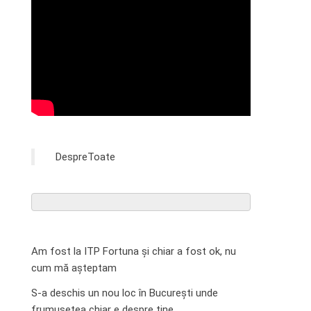
DespreToate
Am fost la ITP Fortuna și chiar a fost ok, nu
cum mă așteptam
S-a deschis un nou loc în București unde
frumusețea chiar e despre tine